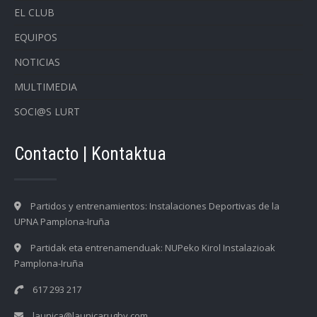
EL CLUB
EQUIPOS
NOTICIAS
MULTIMEDIA
SOCI@S LURT
Contacto | Kontaktua
Partidos y entrenamientos: Instalaciones Deportivas de la
UPNA Pamplona-Iruña
Partidak eta entrenamenduak: NUPeko Kirol Instalazioak
Pamplona-Iruña
617 293 217
launica@launicarugby.com