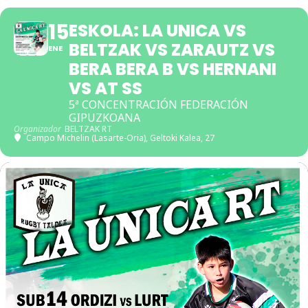
15
ESKOLA: LA UNICA VS
BELTZAK VS ZARAUTZ VS
ENE
BERA BERA B VS HERNANI
VS AT SS
5ª CONCENTRACIÓN FEDERACIÓN
GIPUZKOANA
Organizador
BELTZAK RT
Campo Michelin (Lasarte-Oria)
, Geltoki Kalea, 27