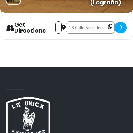
(Logroño)
Get
Address - ESKOLA: 4ª JORNADA FGR / G
Destination Address - ESKOLA: 4
Directions