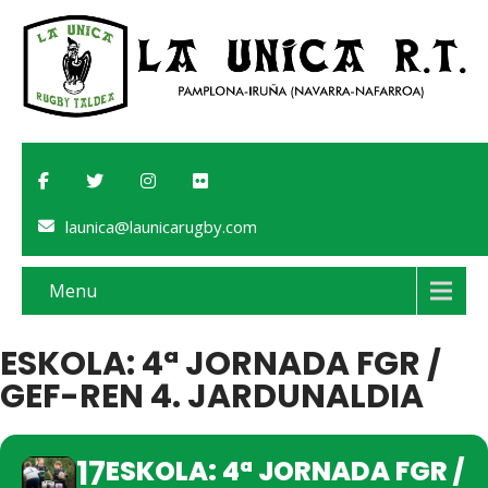
launica@launicarugby.com
Menu
ESKOLA: 4ª JORNADA FGR /
GEF-REN 4. JARDUNALDIA
17
ESKOLA: 4ª JORNADA FGR /