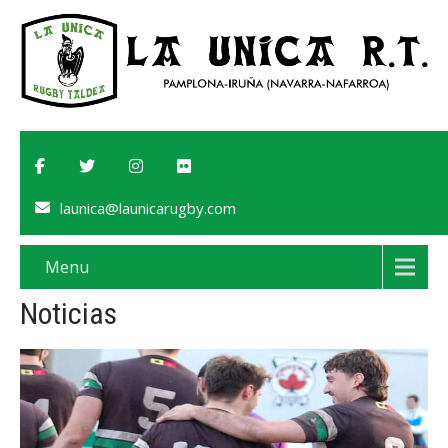
launica@launicarugby.com
Menu
Noticias