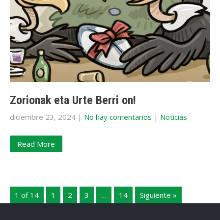
Zorionak eta Urte Berri on!
diciembre 23, 2024
|
No hay comentarios
|
Noticias
Read More
1 of 14
1
2
3
…
14
Siguiente »