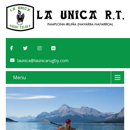
launica@launicarugby.com
Menu