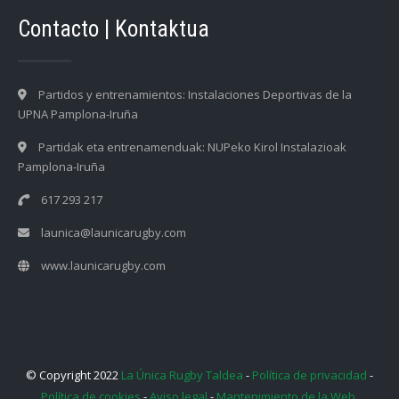
Contacto | Kontaktua
Partidos y entrenamientos: Instalaciones Deportivas de la
UPNA Pamplona-Iruña
Partidak eta entrenamenduak: NUPeko Kirol Instalazioak
Pamplona-Iruña
617 293 217
launica@launicarugby.com
www.launicarugby.com
© Copyright 2022
La Única Rugby Taldea
-
Política de privacidad
-
Política de cookies
-
Aviso legal
-
Mantenimiento de la Web.