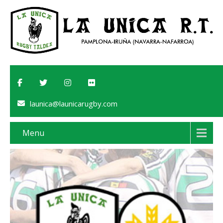
launica@launicarugby.com
Menu