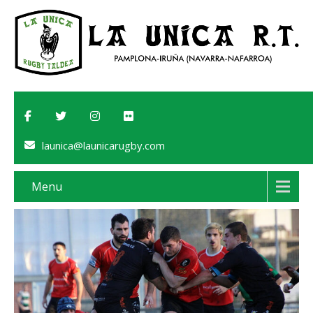
launica@launicarugby.com
Menu